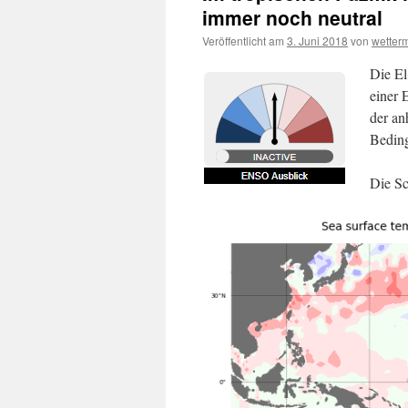
immer noch neutral
Veröffentlicht am
3. Juni 2018
von
wetter
Die El
einer 
der an
Beding
Die Sc