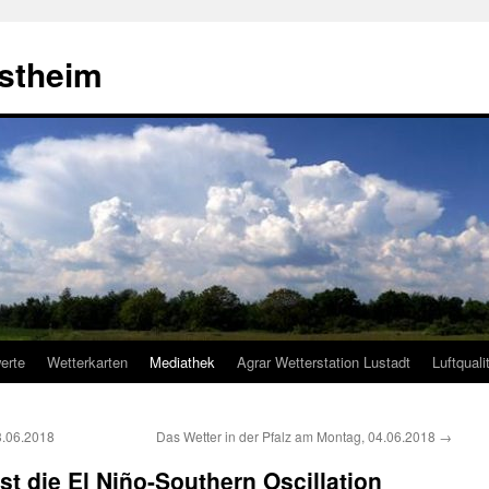
estheim
erte
Wetterkarten
Mediathek
Agrar Wetterstation Lustadt
Luftquali
3.06.2018
Das Wetter in der Pfalz am Montag, 04.06.2018
→
ist die El Niño-Southern Oscillation