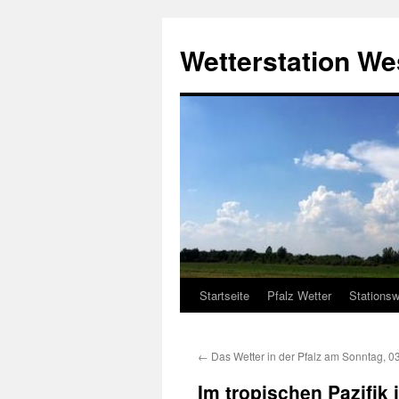
Zum
Inhalt
Wetterstation W
springen
Startseite
Pfalz Wetter
Stationsw
←
Das Wetter in der Pfalz am Sonntag, 0
Im tropischen Pazifik 