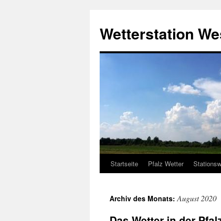
Zum
Inhalt
Wetterstation W
springen
Startseite
Pfalz Wetter
Stationsw
August 2020
Archiv des Monats:
Das Wetter in der Pfa