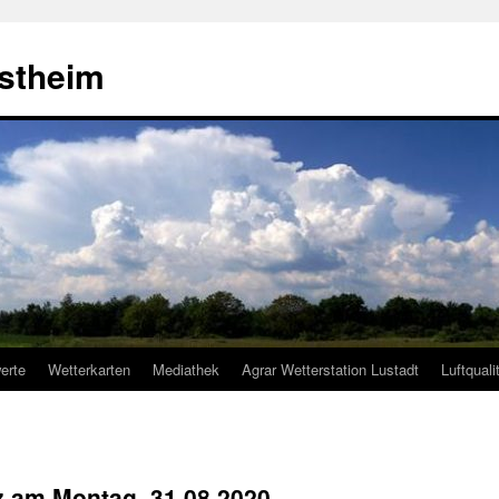
estheim
erte
Wetterkarten
Mediathek
Agrar Wetterstation Lustadt
Luftquali
lz am Montag, 31.08.2020