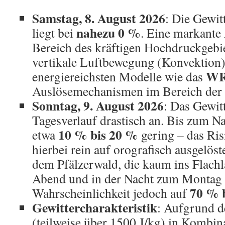
Samstag, 8. August 2026
: Die Gewit
nahezu 0 %
liegt bei
. Eine markante
Bereich des kräftigen Hochdruckgebie
vertikale Luftbewegung (Konvektion).
W
energiereichsten Modelle wie das
Auslösemechanismen im Bereich der 
Sonntag, 9. August 2026
: Das Gewitt
Tagesverlauf drastisch an. Bis zum Na
10 % bis 20 %
etwa
gering – das Ris
hierbei rein auf orografisch ausgelöst
dem Pfälzerwald, die kaum ins Flach
Abend und in der Nacht zum Montag s
70 % 
Wahrscheinlichkeit jedoch auf
Gewittercharakteristik
: Aufgrund 
(teilweise über 1500 J/kg) in Kombin