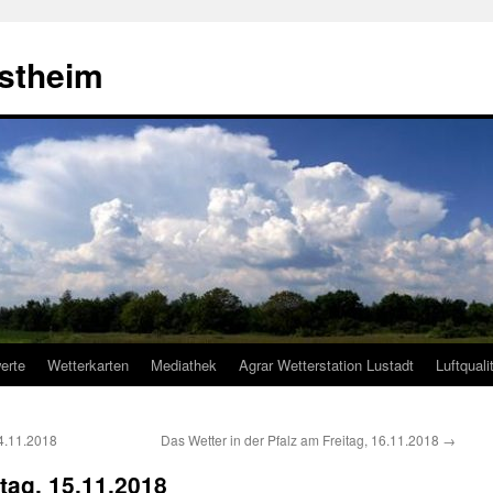
estheim
erte
Wetterkarten
Mediathek
Agrar Wetterstation Lustadt
Luftquali
14.11.2018
Das Wetter in der Pfalz am Freitag, 16.11.2018
→
tag, 15.11.2018