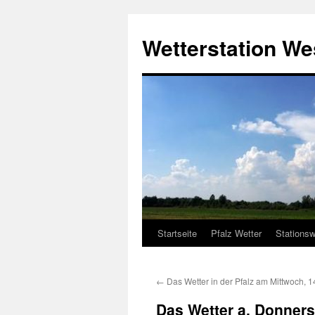
Zum
Inhalt
Wetterstation W
springen
Startseite
Pfalz Wetter
Stationsw
←
Das Wetter in der Pfalz am Mittwoch, 
Das Wetter a, Donners