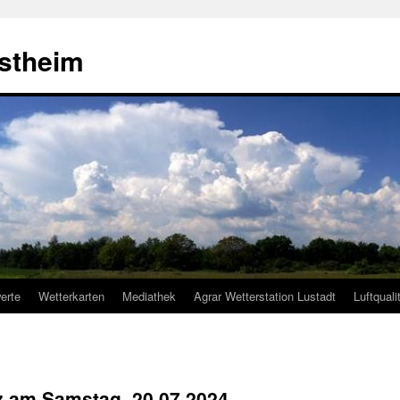
estheim
erte
Wetterkarten
Mediathek
Agrar Wetterstation Lustadt
Luftquali
lz am Samstag, 20.07.2024