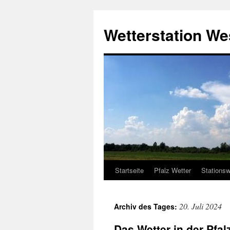
Zum
Inhalt
Wetterstation W
springen
Startseite
Pfalz Wetter
Stationsw
20. Juli 2024
Archiv des Tages:
Das Wetter in der Pfa