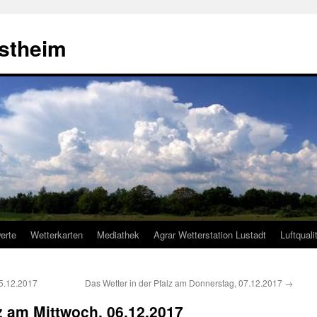
estheim
erte
Wetterkarten
Mediathek
Agrar Wetterstation Lustadt
Luftquali
05.12.2017
Das Wetter in der Pfalz am Donnerstag, 07.12.2017
→
lz am Mittwoch, 06.12.2017