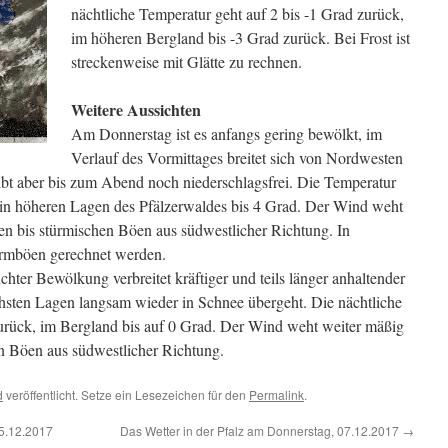
nächtliche Temperatur geht auf 2 bis -1 Grad zurück,
im höheren Bergland bis -3 Grad zurück. Bei Frost ist
streckenweise mit Glätte zu rechnen.
Weitere Aussichten
Am Donnerstag ist es anfangs gering bewölkt, im
Verlauf des Vormittages breitet sich von Nordwesten
ibt aber bis zum Abend noch niederschlagsfrei. Die Temperatur
, in höheren Lagen des Pfälzerwaldes bis 4 Grad. Der Wind weht
rken bis stürmischen Böen aus südwestlicher Richtung. In
urmböen gerechnet werden.
ichter Bewölkung verbreitet kräftiger und teils länger anhaltender
sten Lagen langsam wieder in Schnee übergeht. Die nächtliche
zurück, im Bergland bis auf 0 Grad. Der Wind weht weiter mäßig
hen Böen aus südwestlicher Richtung.
d
veröffentlicht. Setze ein Lesezeichen für den
Permalink
.
05.12.2017
Das Wetter in der Pfalz am Donnerstag, 07.12.2017
→