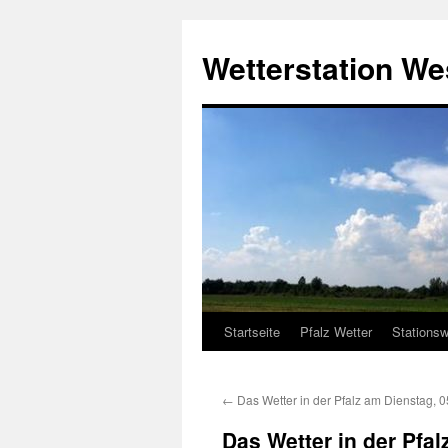
Zum
Inhalt
Wetterstation W
springen
Startseite
Pfalz Wetter
Stationsw
←
Das Wetter in der Pfalz am Dienstag, 
Das Wetter in der Pfa