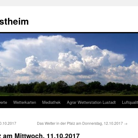
estheim
erte
Wetterkarten
Mediathek
Agrar Wetterstation Lustadt
Luftquali
10.10.2017
Das Wetter in der Pfalz am Donnerstag, 12.10.2017
→
lz am Mittwoch, 11.10.2017