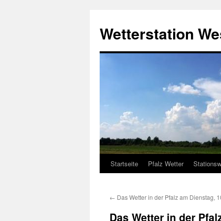
Zum
Inhalt
Wetterstation W
springen
Startseite
Pfalz Wetter
Stationsw
←
Das Wetter in der Pfalz am Dienstag, 
Das Wetter in der Pfa