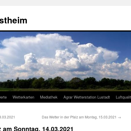
estheim
erte
Wetterkarten
Mediathek
Agrar Wetterstation Lustadt
Luftquali
3.03.2021
Das Wetter in der Pfalz am Montag, 15.03.2021
→
lz am Sonntag, 14.03.2021