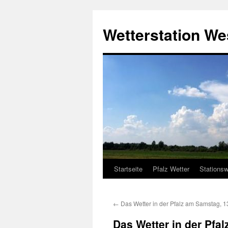
Zum
Inhalt
Wetterstation W
springen
Startseite
Pfalz Wetter
Stationsw
←
Das Wetter in der Pfalz am Samstag, 1
Das Wetter in der Pfa