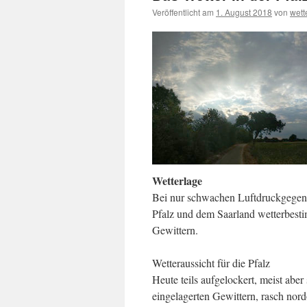
Veröffentlicht am
1. August 2018
von
wet
Wetterlage
Bei nur schwachen Luftdruckgegens
Pfalz und dem Saarland wetterbest
Gewittern.
Wetteraussicht für die Pfalz
Heute teils aufgelockert, meist abe
eingelagerten Gewittern, rasch nor