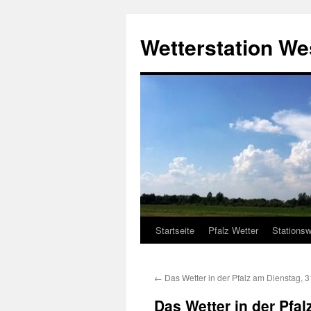
Zum
Inhalt
Wetterstation W
springen
Startseite
Pfalz Wetter
Stationsw
←
Das Wetter in der Pfalz am Dienstag, 
Das Wetter in der Pfa