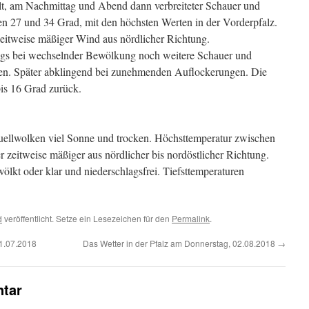
lt, am Nachmittag und Abend dann verbreiteter Schauer und
n 27 und 34 Grad, mit den höchsten Werten in der Vorderpfalz.
eitweise mäßiger Wind aus nördlicher Richtung.
ngs bei wechselnder Bewölkung noch weitere Schauer und
egen. Später abklingend bei zunehmenden Auflockerungen. Die
bis 16 Grad zurück.
ellwolken viel Sonne und trocken. Höchsttemperatur zwischen
 zeitweise mäßiger aus nördlicher bis nordöstlicher Richtung.
ölkt oder klar und niederschlagsfrei. Tiefsttemperaturen
d
veröffentlicht. Setze ein Lesezeichen für den
Permalink
.
31.07.2018
Das Wetter in der Pfalz am Donnerstag, 02.08.2018
→
tar