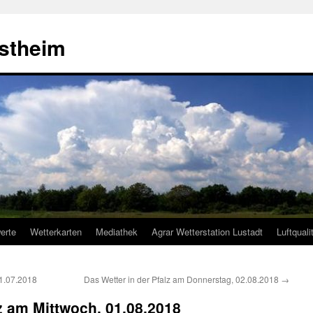
estheim
erte
Wetterkarten
Mediathek
Agrar Wetterstation Lustadt
Luftquali
31.07.2018
Das Wetter in der Pfalz am Donnerstag, 02.08.2018
→
lz am Mittwoch, 01.08.2018