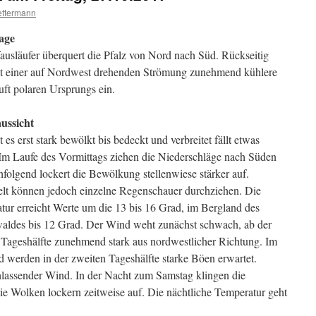
ttermann
age
ausläufer überquert die Pfalz von Nord nach Süd. Rückseitig
mit einer auf Nordwest drehenden Strömung zunehmend kühlere
uft polaren Ursprungs ein.
ussicht
t es erst stark bewölkt bis bedeckt und verbreitet fällt etwas
Im Laufe des Vormittags ziehen die Niederschläge nach Süden
folgend lockert die Bewölkung stellenwiese stärker auf.
elt können jedoch einzelne Regenschauer durchziehen. Die
tur erreicht Werte um die 13 bis 16 Grad, im Bergland des
waldes bis 12 Grad. Der Wind weht zunächst schwach, ab der
 Tageshälfte zunehmend stark aus nordwestlicher Richtung. Im
 werden in der zweiten Tageshälfte starke Böen erwartet.
assender Wind. In der Nacht zum Samstag klingen die
e Wolken lockern zeitweise auf. Die nächtliche Temperatur geht