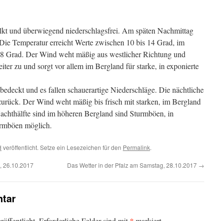
kt und überwiegend niederschlagsfrei. Am späten Nachmittag
ie Temperatur erreicht Werte zwischen 10 bis 14 Grad, im
 8 Grad. Der Wind weht mäßig aus westlicher Richtung und
er zu und sorgt vor allem im Bergland für starke, in exponierte
bedeckt und es fallen schauerartige Niederschläge. Die nächtliche
zurück. Der Wind weht mäßig bis frisch mit starken, im Bergland
achthälfte sind im höheren Bergland sind Sturmböen, in
urmböen möglich.
d
veröffentlicht. Setze ein Lesezeichen für den
Permalink
.
, 26.10.2017
Das Wetter in der Pfalz am Samstag, 28.10.2017
→
tar
*
öffentlicht.
Erforderliche Felder sind mit
markiert