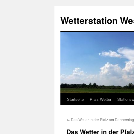
Zum
Inhalt
Wetterstation W
springen
Startseite
Pfalz Wetter
Stationsw
←
Das Wetter in der Pfalz am Donnerstag
Das Wetter in der Pfal