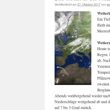
Veröffentlicht am
27. Oktober 2017
von
we
Wetterl
Ein Tief
fließt 
Meeresl
Wettera
Heute is
Regen. 
ab. Nach
Vereinz
Tempera
Pfälzer
zweiten
Bergland
Abends vorübergehend wieder nachl
Niederschläge weitgehend ab und di
auf 7 bis 3 Grad zurück.