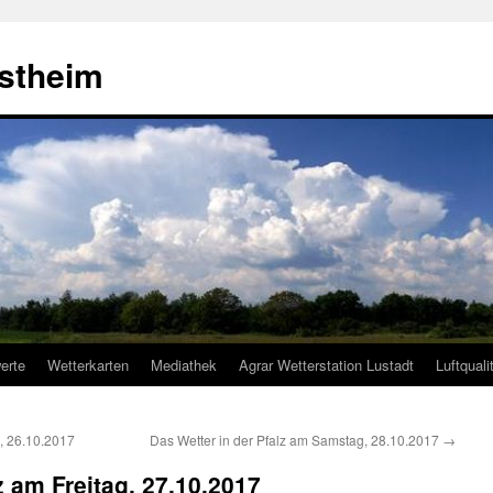
estheim
erte
Wetterkarten
Mediathek
Agrar Wetterstation Lustadt
Luftquali
, 26.10.2017
Das Wetter in der Pfalz am Samstag, 28.10.2017
→
z am Freitag, 27.10.2017