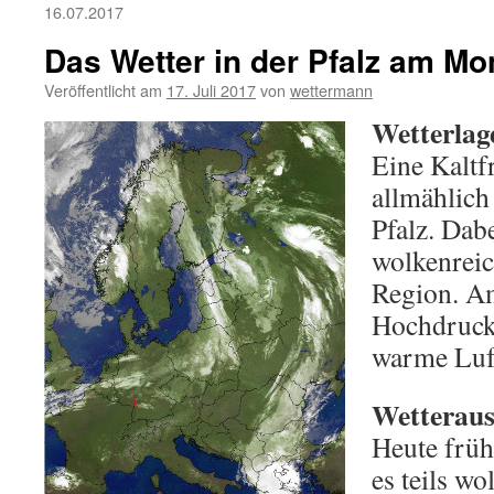
16.07.2017
Das Wetter in der Pfalz am Mo
Veröffentlicht am
17. Juli 2017
von
wettermann
Wetterlag
Eine Kaltfr
allmählich
Pfalz. Dab
wolkenreic
Region. Am
Hochdrucke
warme Luf
Wetteraus
Heute früh
es teils wo