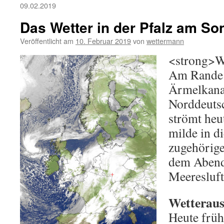
09.02.2019
Das Wetter in der Pfalz am So
Veröffentlicht am
10. Februar 2019
von
wettermann
<
strong>W
Am Rande 
Ärmelkana
Norddeutsc
strömt heu
milde in di
zugehörige
dem Abend
Meeresluft
Wetterauss
Heute früh