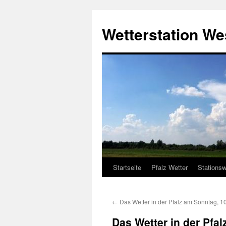
Zum
Inhalt
Wetterstation W
springen
Startseite
Pfalz Wetter
Stationsw
←
Das Wetter in der Pfalz am Sonntag, 1
Das Wetter in der Pfa