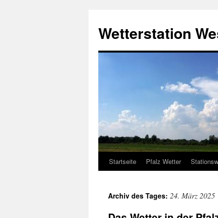
Zum
Inhalt
Wetterstation W
springen
Startseite
Pfalz Wetter
Stationsw
24. März 2025
Archiv des Tages:
Das Wetter in der Pfa