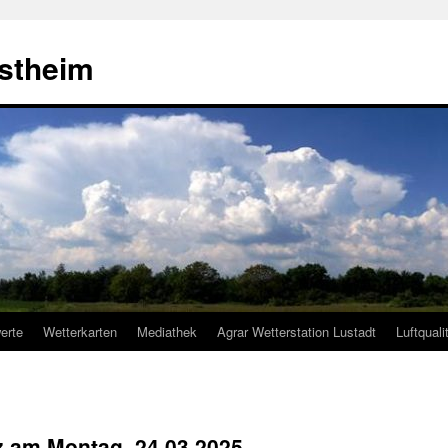
estheim
erte
Wetterkarten
Mediathek
Agrar Wetterstation Lustadt
Luftquali
lz am Montag, 24.03.2025