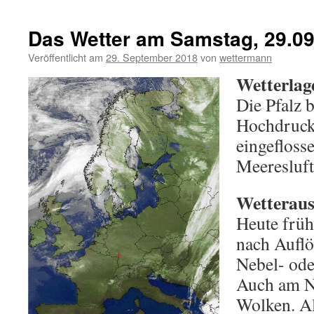
Das Wetter am Samstag, 29.0
Veröffentlicht am
29. September 2018
von
wettermann
Wetterlag
Die Pfalz b
Hochdrucke
eingefloss
Meeresluft
Wetterauss
Heute frü
nach Auflö
Nebel- ode
Auch am N
Wolken. Al