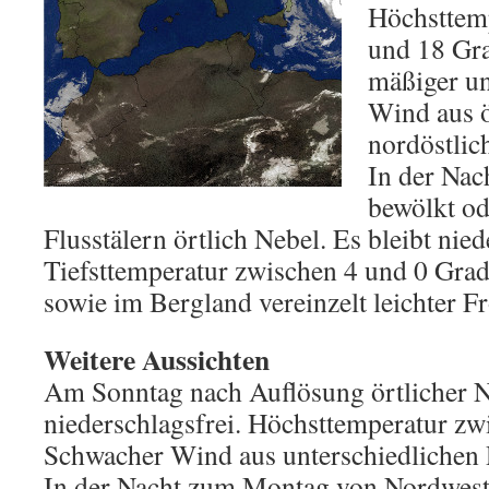
Höchsttem
und 18 Gra
mäßiger un
Wind aus ö
nordöstlic
In der Nac
bewölkt ode
Flusstälern örtlich Nebel. Es bleibt nied
Tiefsttemperatur zwischen 4 und 0 Gra
sowie im Bergland vereinzelt leichter F
Weitere Aussichten
Am Sonntag nach Auflösung örtlicher N
niederschlagsfrei. Höchsttemperatur zw
Schwacher Wind aus unterschiedlichen 
In der Nacht zum Montag von Nordwest