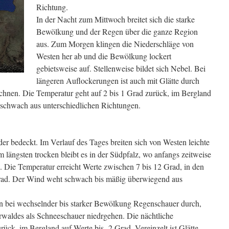
Richtung.
In der Nacht zum Mittwoch breitet sich die starke
Bewölkung und der Regen über die ganze Region
aus. Zum Morgen klingen die Niederschläge von
Westen her ab und die Bewölkung lockert
gebietsweise auf. Stellenweise bildet sich Nebel. Bei
längeren Auflockerungen ist auch mit Glätte durch
echnen. Die Temperatur geht auf 2 bis 1 Grad zurück, im Bergland
 schwach aus unterschiedlichen Richtungen.
er bedeckt. Im Verlauf des Tages breiten sich von Westen leichte
 längsten trocken bleibt es in der Südpfalz, wo anfangs zeitweise
 Die Temperatur erreicht Werte zwischen 7 bis 12 Grad, in den
rad. Der Wind weht schwach bis mäßig überwiegend aus
n bei wechselnder bis starker Bewölkung Regenschauer durch,
rwaldes als Schneeschauer niedrgehen. Die nächtliche
rück, im Bergland auf Werte bis -2 Grad. Vereinzelt ist Glätte