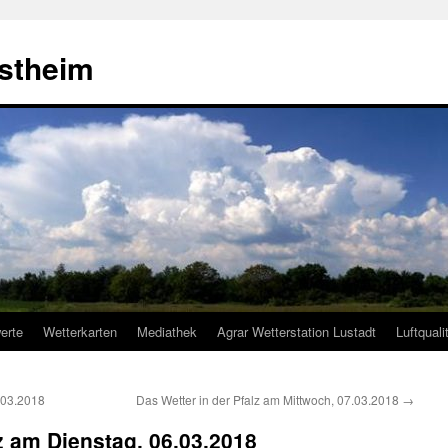
estheim
erte
Wetterkarten
Mediathek
Agrar Wetterstation Lustadt
Luftquali
.03.2018
Das Wetter in der Pfalz am Mittwoch, 07.03.2018
→
lz am Dienstag, 06.03.2018