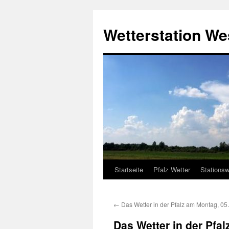
Zum
Inhalt
Wetterstation W
springen
Startseite
Pfalz Wetter
Stationsw
←
Das Wetter in der Pfalz am Montag, 05
Das Wetter in der Pfa