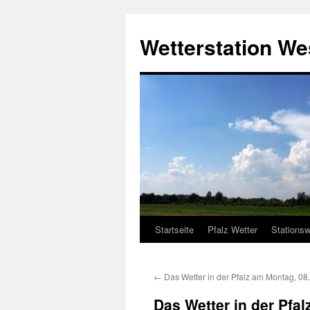
Zum
Inhalt
Wetterstation W
springen
Startseite
Pfalz Wetter
Stationsw
←
Das Wetter in der Pfalz am Montag, 08
Das Wetter in der Pfa