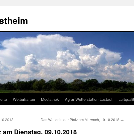
estheim
erte
Wetterkarten
Mediathek
Agrar Wetterstation Lustadt
Luftquali
.10.2018
Das Wetter in der Pfalz am Mittwoch, 10.10.2018
→
lz am Dienstag, 09.10.2018