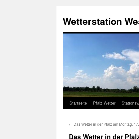
Zum
Inhalt
Wetterstation W
springen
Startseite
Pfalz Wetter
Stationsw
←
Das Wetter in der Pfalz am Montag, 17
Das Wetter in der Pfa