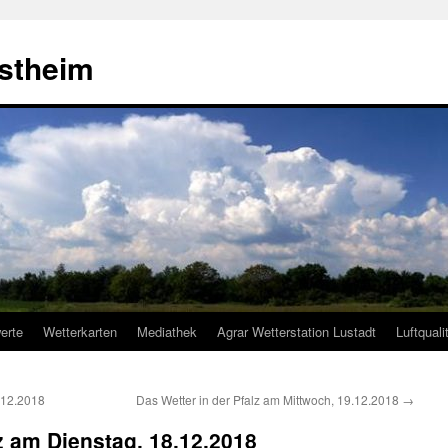
estheim
erte
Wetterkarten
Mediathek
Agrar Wetterstation Lustadt
Luftquali
.12.2018
Das Wetter in der Pfalz am Mittwoch, 19.12.2018
→
lz am Dienstag, 18.12.2018