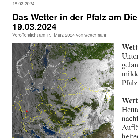
18.03.2024
Das Wetter in der Pfalz am Die
19.03.2024
Veröffentlicht am
19. März 2024
von
wettermann
Wett
Unte
gela
milde
Pfalz
Wett
Heut
nach
Aufl
heite