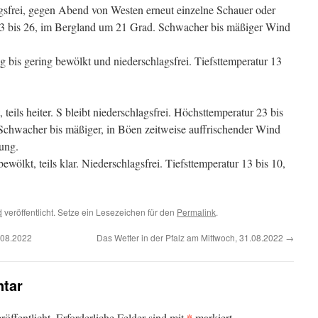
gsfrei, gegen Abend von Westen erneut einzelne Schauer oder
23 bis 26, im Bergland um 21 Grad. Schwacher bis mäßiger Wind
 bis gering bewölkt und niederschlagsfrei. Tiefsttemperatur 13
ils heiter. S bleibt niederschlagsfrei. Höchsttemperatur 23 bis
Schwacher bis mäßiger, in Böen zeitweise auffrischender Wind
tung.
bewölkt, teils klar. Niederschlagsfrei. Tiefsttemperatur 13 bis 10,
d
veröffentlicht. Setze ein Lesezeichen für den
Permalink
.
.08.2022
Das Wetter in der Pfalz am Mittwoch, 31.08.2022
→
tar
*
öffentlicht.
Erforderliche Felder sind mit
markiert