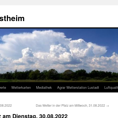
estheim
erte
Wetterkarten
Mediathek
Agrar Wetterstation Lustadt
Luftquali
.08.2022
Das Wetter in der Pfalz am Mittwoch, 31.08.2022
→
lz am Dienstag, 30.08.2022