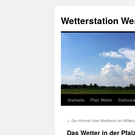
Zum
Inhalt
Wetterstation W
springen
Startseite
Pfalz Wetter
Stationsw
←
Der Himmel über Westheim am Mittw
Das Wetter in der Pfa