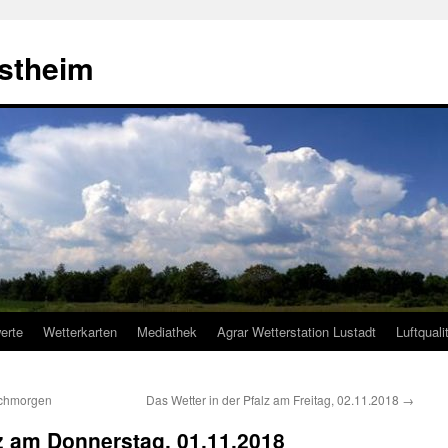
estheim
erte
Wetterkarten
Mediathek
Agrar Wetterstation Lustadt
Luftquali
ochmorgen
Das Wetter in der Pfalz am Freitag, 02.11.2018
→
lz am Donnerstag, 01.11.2018