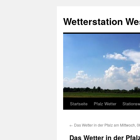
Zum
Inhalt
Wetterstation W
springen
Startseite
Pfalz Wetter
Stationsw
←
Das Wetter in der Pfalz am Mittwoch, 
Das Wetter in der Pfa