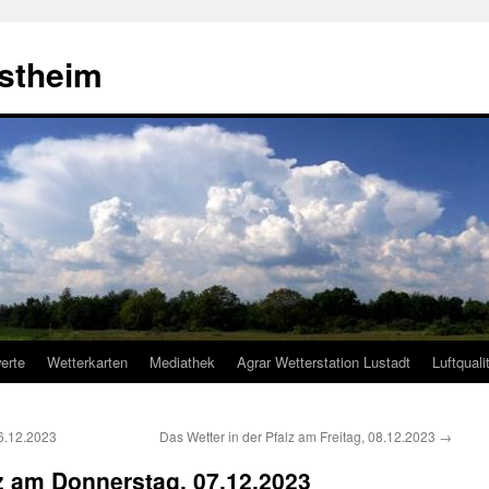
estheim
erte
Wetterkarten
Mediathek
Agrar Wetterstation Lustadt
Luftquali
06.12.2023
Das Wetter in der Pfalz am Freitag, 08.12.2023
→
lz am Donnerstag, 07.12.2023