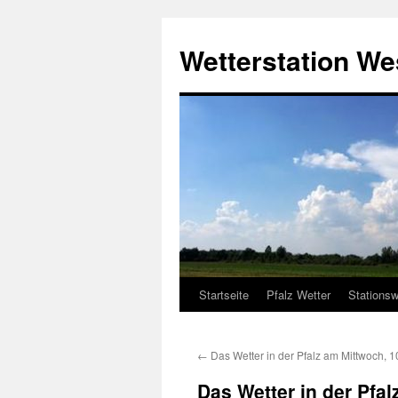
Zum
Inhalt
Wetterstation W
springen
Startseite
Pfalz Wetter
Stationsw
←
Das Wetter in der Pfalz am Mittwoch, 
Das Wetter in der Pfa