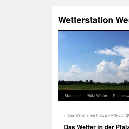
Zum
Inhalt
Wetterstation W
springen
Startseite
Pfalz Wetter
Stationsw
←
Das Wetter in der Pfalz am Mittwoch, 
Das Wetter in der Pfa