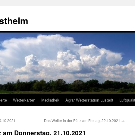
estheim
erte
Wetterkarten
Mediathek
Agrar Wetterstation Lustadt
Luftquali
20.10.2021
Das Wetter in der Pfalz am Freitag, 22.10.2021
→
lz am Donnerstag, 21.10.2021