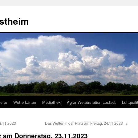
estheim
erte
Wetterkarten
Mediathek
Agrar Wetterstation Lustadt
Luftquali
22.11.2023
Das Wetter in der Pfalz am Freitag, 24.11.2023
→
lz am Donnerstag, 23.11.2023