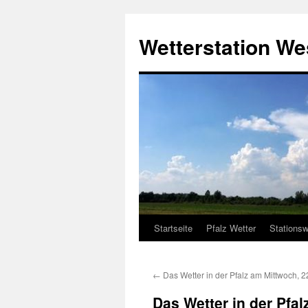
Zum
Inhalt
Wetterstation W
springen
Startseite
Pfalz Wetter
Stationsw
←
Das Wetter in der Pfalz am Mittwoch, 
Das Wetter in der Pfa