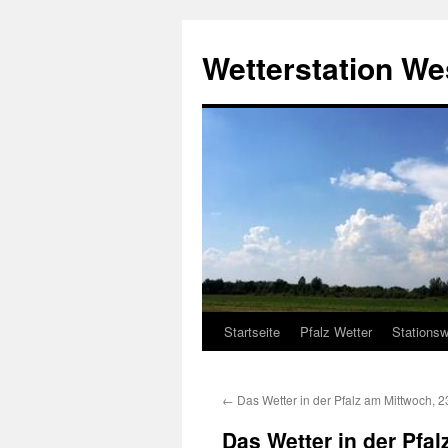
Zum
Inhalt
Wetterstation W
springen
Startseite
Pfalz Wetter
Stationsw
←
Das Wetter in der Pfalz am Mittwoch, 
Das Wetter in der Pfa