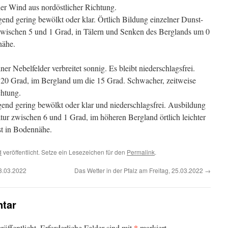
r Wind aus nordöstlicher Richtung.
nd gering bewölkt oder klar. Örtlich Bildung einzelner Dunst-
 zwischen 5 und 1 Grad, in Tälern und Senken des Berglands um 0
nähe.
 Nebelfelder verbreitet sonnig. Es bleibt niederschlagsfrei.
20 Grad, im Bergland um die 15 Grad. Schwacher, zeitweise
chtung.
nd gering bewölkt oder klar und niederschlagsfrei. Ausbildung
atur zwischen 6 und 1 Grad, im höheren Bergland örtlich leichter
st in Bodennähe.
d
veröffentlicht. Setze ein Lesezeichen für den
Permalink
.
23.03.2022
Das Wetter in der Pfalz am Freitag, 25.03.2022
→
tar
*
öffentlicht.
Erforderliche Felder sind mit
markiert