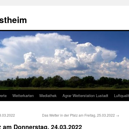
estheim
erte
Wetterkarten
Mediathek
Agrar Wetterstation Lustadt
Luftquali
23.03.2022
Das Wetter in der Pfalz am Freitag, 25.03.2022
→
lz am Donnerstag, 24.03.2022