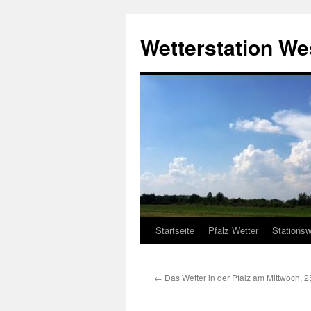
Zum
Inhalt
Wetterstation W
springen
Startseite
Pfalz Wetter
Stationsw
←
Das Wetter in der Pfalz am Mittwoch, 