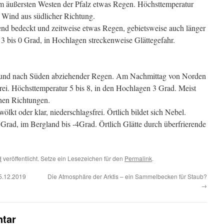
äußersten Westen der Pfalz etwas Regen. Höchsttemperatur
Wind aus südlicher Richtung.
nd bedeckt und zeitweise etwas Regen, gebietsweise auch länger
3 bis 0 Grad, in Hochlagen streckenweise Glättegefahr.
t und nach Süden abziehender Regen. Am Nachmittag von Norden
ei. Höchsttemperatur 5 bis 8, in den Hochlagen 3 Grad. Meist
hen Richtungen.
lkt oder klar, niederschlagsfrei. Örtlich bildet sich Nebel.
Grad, im Bergland bis -4Grad. Örtlich Glätte durch überfrierende
d
veröffentlicht. Setze ein Lesezeichen für den
Permalink
.
25.12.2019
Die Atmosphäre der Arktis – ein Sammelbecken für Staub?
→
tar