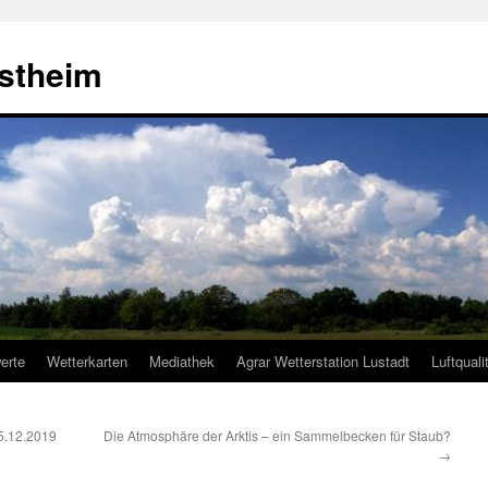
estheim
erte
Wetterkarten
Mediathek
Agrar Wetterstation Lustadt
Luftquali
25.12.2019
Die Atmosphäre der Arktis – ein Sammelbecken für Staub?
→