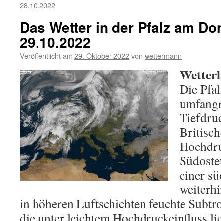
28.10.2022
Das Wetter in der Pfalz am Do
29.10.2022
Veröffentlicht am
29. Oktober 2022
von
wettermann
Wetterl
Die Pfal
umfangr
Tiefdru
Britisc
Hochdru
Südoste
einer s
weiterhi
in höheren Luftschichten feuchte Subtro
die unter leichtem Hochdruckeinfluss lie