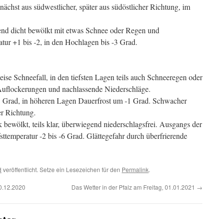
chst aus südwestlicher, später aus südöstlicher Richtung, im
end dicht bewölkt mit etwas Schnee oder Regen und
atur +1 bis -2, in den Hochlagen bis -3 Grad.
ise Schneefall, in den tiefsten Lagen teils auch Schneeregen oder
 Auflockerungen und nachlassende Niederschläge.
 Grad, in höheren Lagen Dauerfrost um -1 Grad. Schwacher
er Richtung.
k bewölkt, teils klar, überwiegend niederschlagsfrei. Ausgangs der
fsttemperatur -2 bis -6 Grad. Glättegefahr durch überfrierende
d
veröffentlicht. Setze ein Lesezeichen für den
Permalink
.
30.12.2020
Das Wetter in der Pfalz am Freitag, 01.01.2021
→