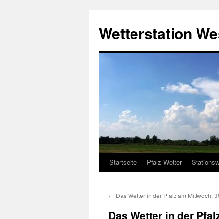
Zum
Inhalt
Wetterstation W
springen
Startseite
Pfalz Wetter
Stationsw
←
Das Wetter in der Pfalz am Mittwoch, 
Das Wetter in der Pfa