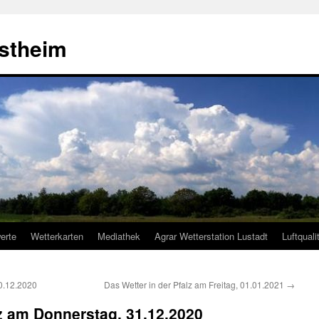
estheim
erte
Wetterkarten
Mediathek
Agrar Wetterstation Lustadt
Luftquali
30.12.2020
Das Wetter in der Pfalz am Freitag, 01.01.2021
→
lz am Donnerstag, 31.12.2020