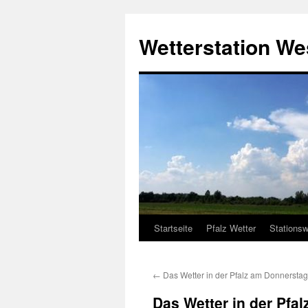
Zum
Inhalt
Wetterstation W
springen
Startseite
Pfalz Wetter
Stationsw
←
Das Wetter in der Pfalz am Donnerstag
Das Wetter in der Pfal