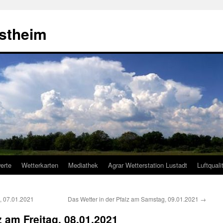
estheim
erte
Wetterkarten
Mediathek
Agrar Wetterstation Lustadt
Luftquali
, 07.01.2021
Das Wetter in der Pfalz am Samstag, 09.01.2021
→
z am Freitag, 08.01.2021