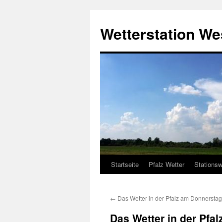
Zum
Inhalt
Wetterstation W
springen
Startseite
Pfalz Wetter
Stationsw
←
Das Wetter in der Pfalz am Donnerstag
Das Wetter in der Pfal