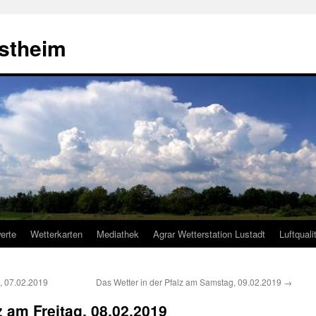
estheim
erte
Wetterkarten
Mediathek
Agrar Wetterstation Lustadt
Luftquali
, 07.02.2019
Das Wetter in der Pfalz am Samstag, 09.02.2019
→
z am Freitag, 08.02.2019