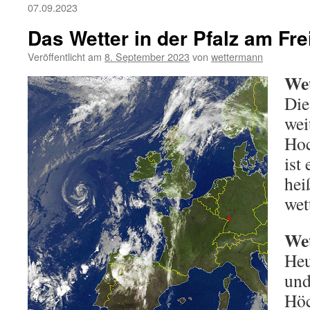
07.09.2023
Das Wetter in der Pfalz am Fre
Veröffentlicht am
8. September 2023
von
wettermann
Wet
Die
wei
Hoc
ist
hei
wet
Wet
Heu
und
Höc