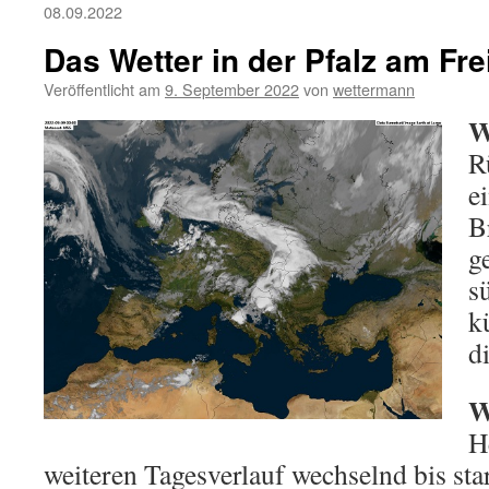
08.09.2022
Das Wetter in der Pfalz am Fre
Veröffentlicht am
9. September 2022
von
wettermann
W
R
e
B
g
s
k
di
W
H
weiteren Tagesverlauf wechselnd bis st