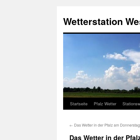
Zum
Inhalt
Wetterstation W
springen
Startseite
Pfalz Wetter
Stationsw
←
Das Wetter in der Pfalz am Donnerstag
Das Wetter in der Pfal