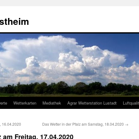
estheim
erte
Wetterkarten
Mediathek
Agrar Wetterstation Lustadt
Luftquali
, 16.04.2020
Das Wetter in der Pfalz am Samstag, 18.04.2020
→
z am Freitag, 17.04.2020