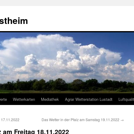
estheim
erte
Wetterkarten
Mediathek
Agrar Wetterstation Lustadt
Luftquali
g 17.11.2022
Das Wetter in der Pfalz am Samstag 19.11.2022
→
z am Freitag 18.11.2022