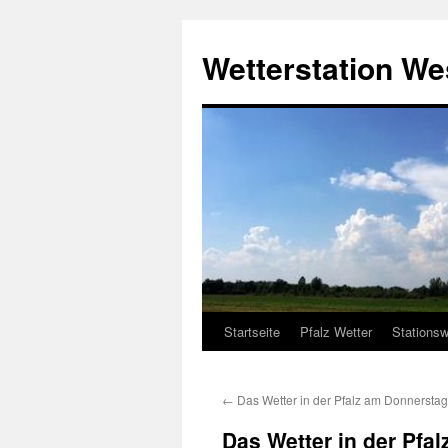
Zum
Inhalt
Wetterstation W
springen
Startseite
Pfalz Wetter
Stationsw
←
Das Wetter in der Pfalz am Donnersta
Das Wetter in der Pfal