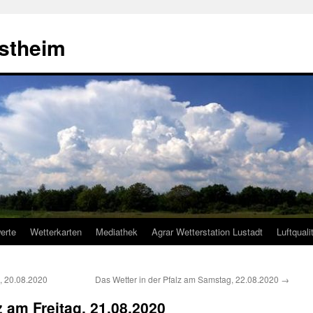
estheim
erte
Wetterkarten
Mediathek
Agrar Wetterstation Lustadt
Luftquali
, 20.08.2020
Das Wetter in der Pfalz am Samstag, 22.08.2020
→
z am Freitag, 21.08.2020