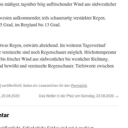
s mäßiger, tagsüber böig auffrischender Wind aus südwestlicher
sten aufkommender, teils schauerartig verstärkter Regen.
5 Grad, im Bergland bis 13 Grad.
was Regen, ostwärts abziehend. Im weiteren Tagesverlauf
z vereinzelte sind noch Regenschauer möglich. Höchsttemperatur
is frischer Wind aus südwestlicher bis westlicher Richtung.
d bewölkt und vereinzelte Regenschauer. Tiefstwerte zwischen
d
veröffentlicht. Setze ein Lesezeichen für den
Permalink
.
, 20.08.2020
Das Wetter in der Pfalz am Samstag, 22.08.2020
→
tar
*
öffentlicht.
Erforderliche Felder sind mit
markiert