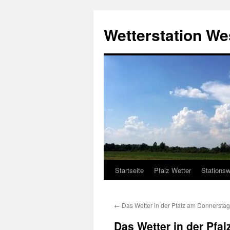
Zum
Inhalt
Wetterstation W
springen
Startseite
Pfalz Wetter
Stationsw
←
Das Wetter in der Pfalz am Donnerstag
Das Wetter in der Pfal