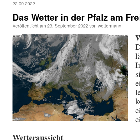
22.09.2022
Das Wetter in der Pfalz am Fre
Veröffentlicht am
23. September 2022
von
wettermann
W
D
l
I
s
e
l
k
e
e
Wetteraussicht