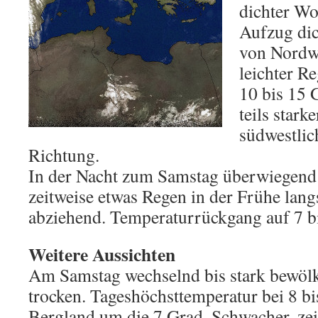
dichter W
Aufzug dic
von Nordwe
leichter R
10 bis 15 
teils star
südwestlic
Richtung.
In der Nacht zum Samstag überwiegend 
zeitweise etwas Regen in der Frühe lan
abziehend. Temperaturrückgang auf 7 b
Weitere Aussichten
Am Samstag wechselnd bis stark bewölk
trocken. Tageshöchsttemperatur bei 8 bi
Bergland um die 7 Grad. Schwacher, ze