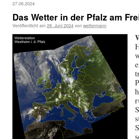
27.06.2024
Das Wetter in der Pfalz am Fre
Veröffentlicht am
28. Juni 2024
von
wettermann
W
H
w
e
t
P
h
r
S
s
S
s