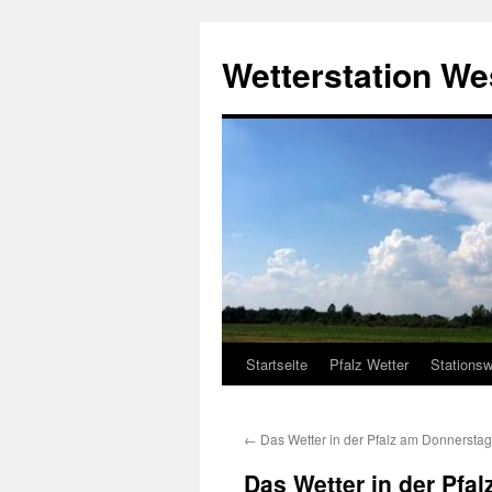
Zum
Inhalt
Wetterstation W
springen
Startseite
Pfalz Wetter
Stationsw
←
Das Wetter in der Pfalz am Donnerstag
Das Wetter in der Pfal