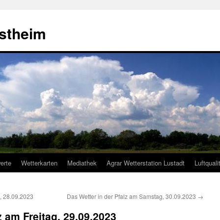
estheim
erte
Wetterkarten
Mediathek
Agrar Wetterstation Lustadt
Luftquali
, 28.09.2023
Das Wetter in der Pfalz am Samstag, 30.09.2023
→
z am Freitag, 29.09.2023