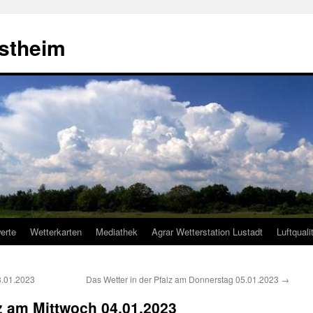
estheim
erte
Wetterkarten
Mediathek
Agrar Wetterstation Lustadt
Luftquali
3.01.2023
Das Wetter in der Pfalz am Donnerstag 05.01.2023
→
lz am Mittwoch 04.01.2023