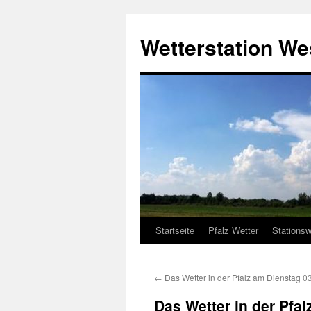
Zum
Inhalt
Wetterstation W
springen
Startseite
Pfalz Wetter
Stationsw
←
Das Wetter in der Pfalz am Dienstag 0
Das Wetter in der Pfa