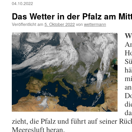
04.10.2022
Das Wetter in der Pfalz am Mi
Veröffentlicht am
5. Oktober 2022
von
wettermann
We
Am
Ho
Sü
hä
mi
an
Do
di
da
zieht, die Pfalz und führt auf seiner Rüc
Meeresluft heran.