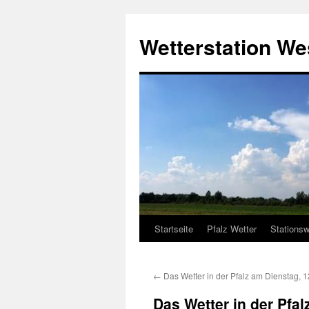
Zum
Inhalt
Wetterstation W
springen
Startseite
Pfalz Wetter
Stationsw
←
Das Wetter in der Pfalz am Dienstag, 
Das Wetter in der Pfa