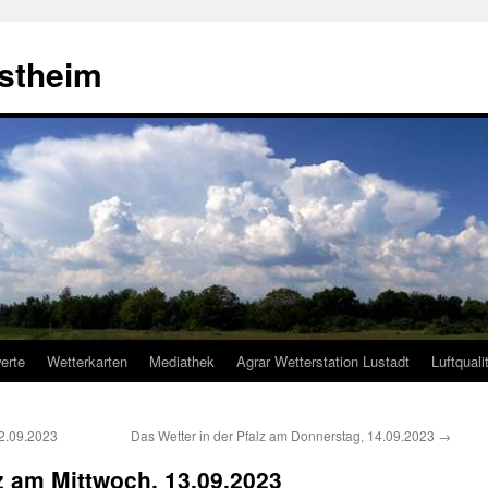
estheim
erte
Wetterkarten
Mediathek
Agrar Wetterstation Lustadt
Luftquali
12.09.2023
Das Wetter in der Pfalz am Donnerstag, 14.09.2023
→
lz am Mittwoch, 13.09.2023