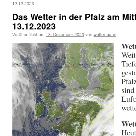
12.12.2023
Das Wetter in der Pfalz am Mi
13.12.2023
Veröffentlicht am
13. Dezember 2023
von
wettermann
Wett
Weit
Tief
gest
Pfal
sind
Luft
wett
Wett
Heut