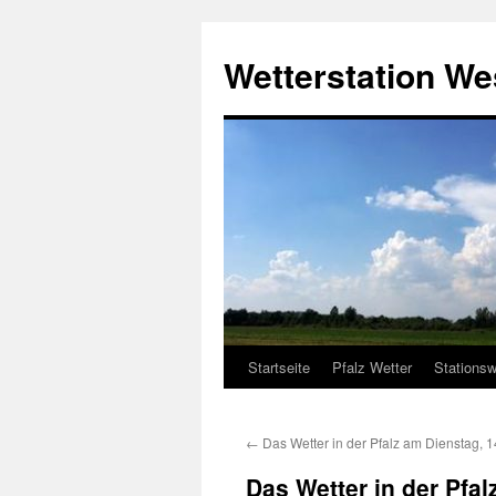
Zum
Inhalt
Wetterstation W
springen
Startseite
Pfalz Wetter
Stationsw
←
Das Wetter in der Pfalz am Dienstag, 
Das Wetter in der Pfa