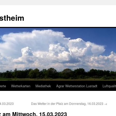
estheim
erte
Wetterkarten
Mediathek
Agrar Wetterstation Lustadt
Luftquali
14.03.2023
Das Wetter in der Pfalz am Donnerstag, 16.03.2023
→
lz am Mittwoch, 15.03.2023