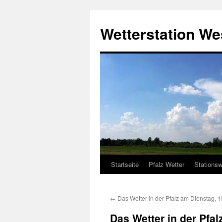
Zum
Inhalt
Wetterstation W
springen
Startseite
Pfalz Wetter
Stationsw
←
Das Wetter in der Pfalz am Dienstag, 
Das Wetter in der Pfa