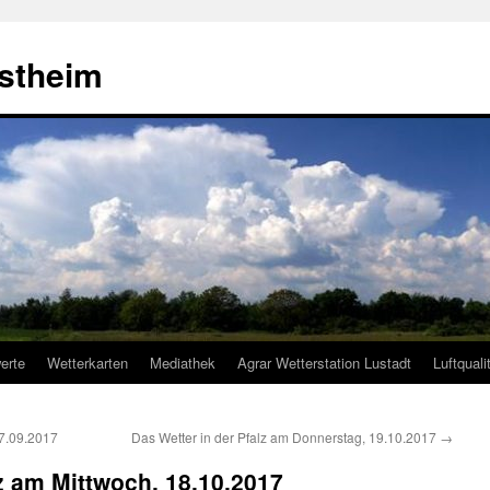
estheim
erte
Wetterkarten
Mediathek
Agrar Wetterstation Lustadt
Luftquali
17.09.2017
Das Wetter in der Pfalz am Donnerstag, 19.10.2017
→
lz am Mittwoch, 18.10.2017