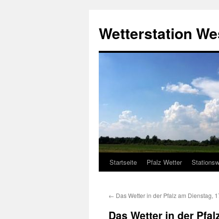
Zum
Inhalt
Wetterstation W
springen
Startseite
Pfalz Wetter
Stationsw
←
Das Wetter in der Pfalz am Dienstag, 
Das Wetter in der Pfa