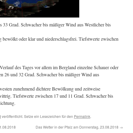
s 33 Grad. Schwacher bis mäßiger Wind aus Westlicher bis
 bewölkt oder klar und niederschlagsfrei. Tiefstwerte zwischen
Verlauf des Tages vor allem im Bergland einzelne Schauer oder
en 26 und 32 Grad. Schwacher bis mäßiger Wind aus
dwesten zunehmend dichtere Bewölkung und zeitweise
ewittrig. Tiefstwerte zwischen 17 und 11 Grad. Schwacher bis
ichtung.
d
veröffentlicht. Setze ein Lesezeichen für den
Permalink
.
21.08.2018
Das Wetter in der Pfalz am Donnerstag, 23.08.2018
→