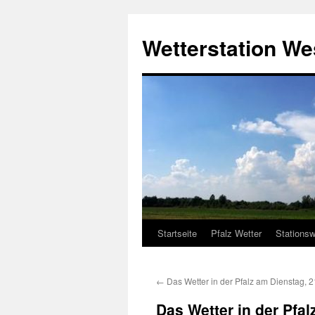
Zum
Inhalt
Wetterstation W
springen
Startseite
Pfalz Wetter
Stationsw
←
Das Wetter in der Pfalz am Dienstag, 
Das Wetter in der Pfa