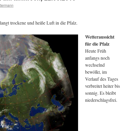
ttermann
angt trockene und heiße Luft in die Pfalz.
Wetteraussicht
für die Pfalz
Heute Früh
anfangs noch
wechselnd
bewölkt, im
Verlauf des Tages
verbreitet heiter bis
sonnig. Es bleibt
niederschlagsfrei.