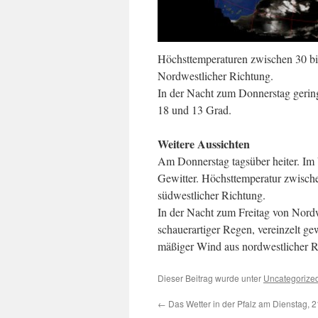
Höchsttemperaturen zwischen 30 bi
Nordwestlicher Richtung.
In der Nacht zum Donnerstag gering
18 und 13 Grad.
Weitere Aussichten
Am Donnerstag tagsüber heiter. Im 
Gewitter. Höchsttemperatur zwisch
südwestlicher Richtung.
In der Nacht zum Freitag von Nor
schauerartiger Regen, vereinzelt g
mäßiger Wind aus nordwestlicher R
Dieser Beitrag wurde unter
Uncategorize
←
Das Wetter in der Pfalz am Dienstag, 