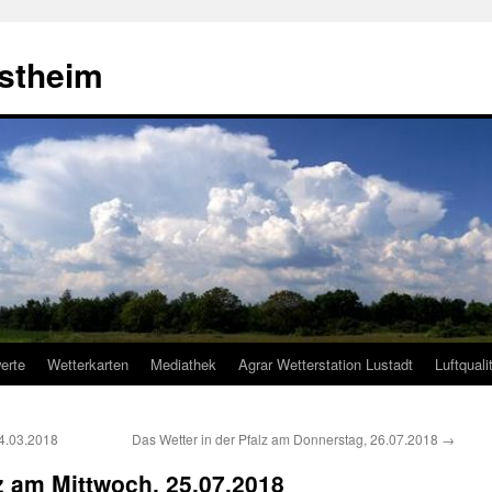
estheim
erte
Wetterkarten
Mediathek
Agrar Wetterstation Lustadt
Luftquali
24.03.2018
Das Wetter in der Pfalz am Donnerstag, 26.07.2018
→
lz am Mittwoch, 25.07.2018