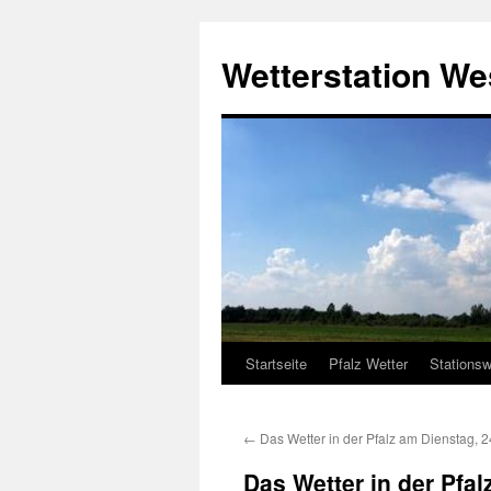
Zum
Inhalt
Wetterstation W
springen
Startseite
Pfalz Wetter
Stationsw
←
Das Wetter in der Pfalz am Dienstag, 
Das Wetter in der Pfa