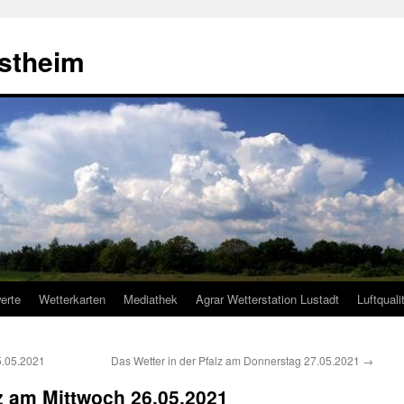
estheim
erte
Wetterkarten
Mediathek
Agrar Wetterstation Lustadt
Luftquali
5.05.2021
Das Wetter in der Pfalz am Donnerstag 27.05.2021
→
lz am Mittwoch 26.05.2021