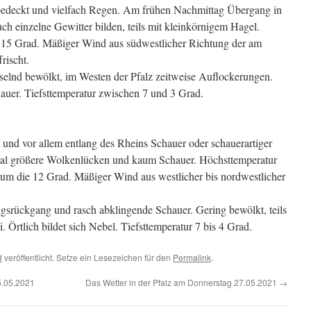
 bedeckt und vielfach Regen. Am frühen Nachmittag Übergang in
h einzelne Gewitter bilden, teils mit kleinkörnigem Hagel.
 15 Grad. Mäßiger Wind aus südwestlicher Richtung der am
rischt.
elnd bewölkt, im Westen der Pfalz zeitweise Auflockerungen.
auer. Tiefsttemperatur zwischen 7 und 3 Grad.
nd vor allem entlang des Rheins Schauer oder schauerartiger
mal größere Wolkenlücken und kaum Schauer. Höchsttemperatur
um die 12 Grad. Mäßiger Wind aus westlicher bis nordwestlicher
gsrückgang und rasch abklingende Schauer. Gering bewölkt, teils
i. Örtlich bildet sich Nebel. Tiefsttemperatur 7 bis 4 Grad.
d
veröffentlicht. Setze ein Lesezeichen für den
Permalink
.
5.05.2021
Das Wetter in der Pfalz am Donnerstag 27.05.2021
→