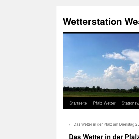
Zum
Inhalt
Wetterstation W
springen
Startseite
Pfalz Wetter
Stationsw
←
Das Wetter in der Pfalz am Dienstag 2
Das Wetter in der Pfa